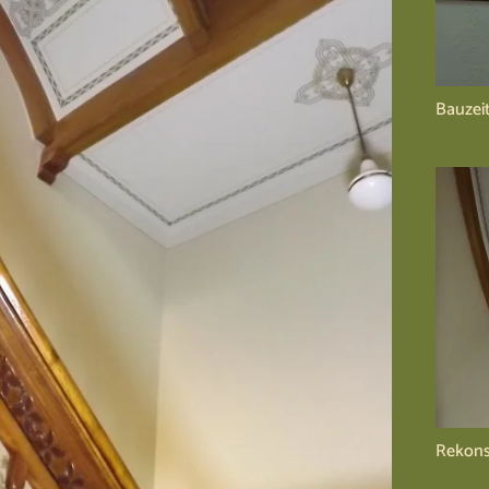
Bauzei
Rekons