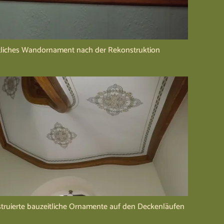
tliches Wandornament nach der Rekonstruktion
truierte bauzeitliche Ornamente auf den Deckenläufen